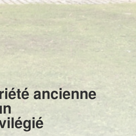
iété ancienne
un
vilégié