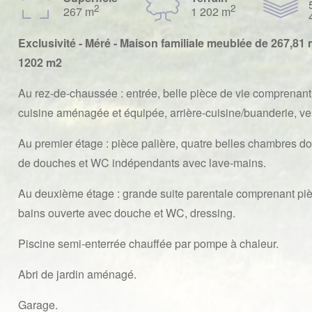
2
2
267 m
1 202 m
Exclusivité - Méré - Maison familiale meublée de 267,81 
1202 m2
Au rez-de-chaussée : entrée, belle pièce de vie comprenant s
cuisine aménagée et équipée, arrière-cuisine/buanderie, v
Au premier étage : pièce palière, quatre belles chambres do
de douches et WC indépendants avec lave-mains.
Au deuxième étage : grande suite parentale comprenant piè
bains ouverte avec douche et WC, dressing.
Piscine semi-enterrée chauffée par pompe à chaleur.
Abri de jardin aménagé.
Garage.