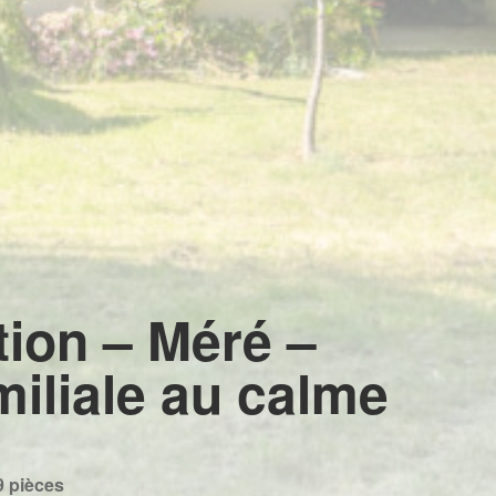
tion – Méré –
iliale au calme
9 pièces