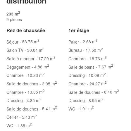
distribution
2
233 m
9 pièces
Rez de chaussée
1er étage
2
2
Séjour
- 53.75 m
Palier
- 2.68 m
2
2
Salon TV
- 30.04 m
Bureau
- 17.50 m
2
2
Salle à manger
- 17.29 m
Chambre
- 18.76 m
2
2
Dégagement
- 4.88 m
Salle de bains
- 7.67 m
2
2
Chambre
- 10.23 m
Dressing
- 10.09 m
2
2
Salle de douches
- 3.95 m
Chambre
- 24.27 m
2
2
Chambre
- 13.35 m
Salle de douches
- 8.40 m
2
2
Dressing
- 4.85 m
Dressing
- 8.95 m
2
2
Salle de douches
- 5.41 m
WC
- 1.01 m
2
Cellier
- 5.43 m
2
WC
- 1.88 m