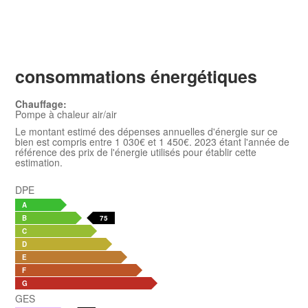
consommations énergétiques
Chauffage:
Pompe à chaleur air/air
Le montant estimé des dépenses annuelles d'énergie sur ce
bien est compris entre 1 030€ et 1 450€. 2023 étant l'année de
référence des prix de l'énergie utilisés pour établir cette
estimation.
DPE
A
B
75
C
D
E
F
G
GES