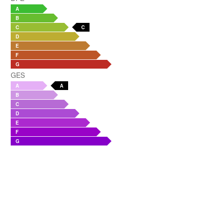
A
B
C
C
D
E
F
G
GES
A
A
B
C
D
E
F
G
à proximité