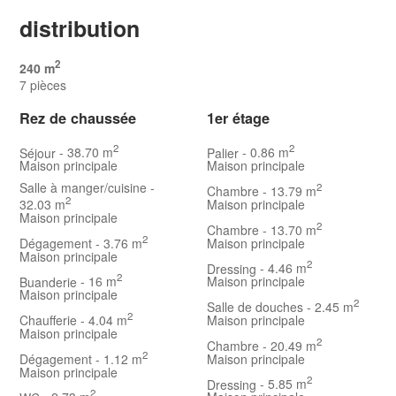
distribution
2
240 m
7 pièces
Rez de chaussée
1er étage
2
2
Séjour
- 38.70 m
Palier
- 0.86 m
Maison principale
Maison principale
Salle à manger/cuisine
-
2
Chambre
- 13.79 m
2
32.03 m
Maison principale
Maison principale
2
Chambre
- 13.70 m
2
Dégagement
- 3.76 m
Maison principale
Maison principale
2
Dressing
- 4.46 m
2
Buanderie
- 16 m
Maison principale
Maison principale
2
Salle de douches
- 2.45 m
2
Chaufferie
- 4.04 m
Maison principale
Maison principale
2
Chambre
- 20.49 m
2
Dégagement
- 1.12 m
Maison principale
Maison principale
2
Dressing
- 5.85 m
2