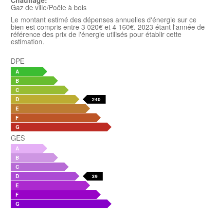
Chauffage:
Gaz de ville/Poêle à bois
Le montant estimé des dépenses annuelles d'énergie sur ce
bien est compris entre 3 020€ et 4 160€. 2023 étant l'année de
référence des prix de l'énergie utilisés pour établir cette
estimation.
DPE
A
B
C
D
240
E
F
G
GES
A
B
C
D
39
E
F
G