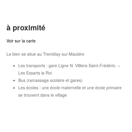
à proximité
Voir sur la carte
Le bien se situe au Tremblay-sur-Mauldre
Les transports : gare Ligne N Villiers-Saint-Frédéric- –
Les Essarts le Roi
Bus (ramassage scolaire et gares)
Les écoles : une école maternelle et une école primaire
se trouvent dans le village
Les collèges et lycées les plus proches : Collège Maurice
Ravel Montfort-l’Amaury, lycée Viollet-Leduc à Villiers-
Saint-Frédéric ou lycée Jean Monnet à La Queue-lez-
Yvelines