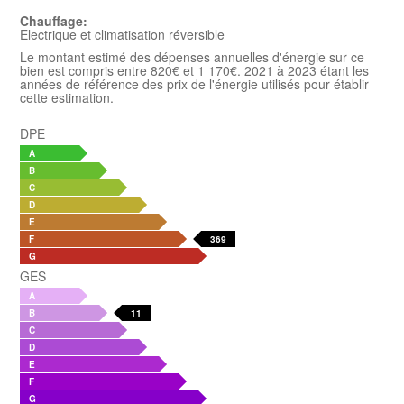
Chauffage:
Electrique et climatisation réversible
Le montant estimé des dépenses annuelles d'énergie sur ce
bien est compris entre 820€ et 1 170€. 2021 à 2023 étant les
années de référence des prix de l'énergie utilisés pour établir
cette estimation.
DPE
A
B
C
D
E
F
369
G
GES
A
B
11
C
D
E
F
G