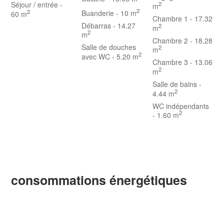
Séjour / entrée
-
2
m
2
2
Buanderie
- 10 m
60 m
Chambre 1
- 17.32
Débarras
- 14.27
2
m
2
m
Chambre 2
- 18.28
Salle de douches
2
m
2
avec WC
- 5.20 m
Chambre 3
- 13.06
2
m
Salle de bains
-
2
4.44 m
WC indépendants
2
- 1.60 m
consommations énergétiques
Chauffage:
Gaz de ville
Le montant estimé des dépenses annuelles d'énergie sur ce