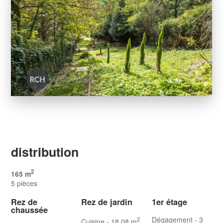
distribution
2
165 m
5 pièces
Rez de
Rez de jardin
1er étage
chaussée
Dégagement
- 3
2
Cuisine
- 18.08 m