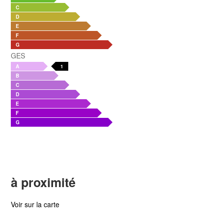
C
D
E
F
G
GES
A
1
B
C
D
E
F
G
à proximité
Voir sur la carte