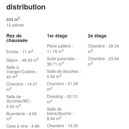
distribution
2
333 m
12 pièces
Rez de
1er étage
2e étage
chaussée
Pièce palière
-
Chambre
- 28.34
2
2
2
11.78 m
m
Entrée
- 11 m
Suite parentale
-
Chambre
- 23.94
2
Séjour
- 48.30 m
2
2
38.71 m
m
Salle à
Salle de douches
-
manger/Cuisine
-
2
2
5.56 m
40 m
Chambre
- 21.28
Chambre
- 14.07
2
2
m
m
Dressing
- 20.13
Salle de
douches/WC
-
2
m
2
5.65 m
Salle de
bains/douche
-
Buanderie
- 4.60
2
2
8.94 m
m
Chambre
- 19.30
Cave à vins
- 4.86