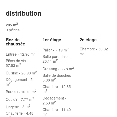
distribution
2
285 m
9 pièces
Rez de
1er étage
2e étage
chaussée
Chambre
- 53.32
2
Palier
- 7.19 m
2
2
m
Entrée
- 12.96 m
Suite parentale
-
Pièce de vie
-
2
20.11 m
2
57.53 m
2
Dressing
- 6.78 m
2
Cuisine
- 26.90 m
Salle de douches
-
Dégagement
- 5
2
5.86 m
2
m
Chambre
- 12.85
2
2
m
Bureau
- 10.76 m
Dégagement
-
2
Couloir
- 7.77 m
2
2.53 m
2
Lingerie
- 8 m
Chambre
- 11.40
Chaufferie
- 4.48
2
m
2