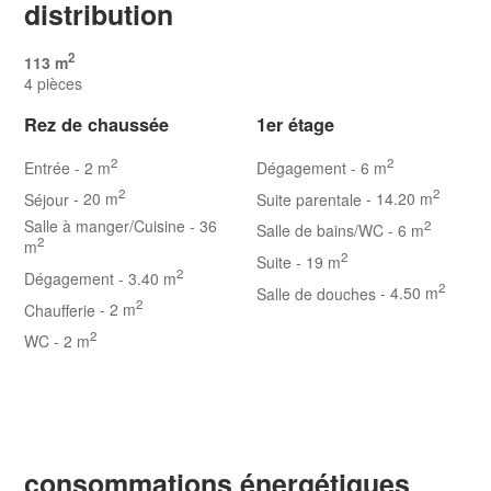
distribution
2
113 m
4 pièces
Rez de chaussée
1er étage
2
2
Entrée
- 2 m
Dégagement
- 6 m
2
2
Séjour
- 20 m
Suite parentale
- 14.20 m
Salle à manger/Cuisine
- 36
2
Salle de bains/WC
- 6 m
2
m
2
Suite
- 19 m
2
Dégagement
- 3.40 m
2
Salle de douches
- 4.50 m
2
Chaufferie
- 2 m
2
WC
- 2 m
consommations énergétiques