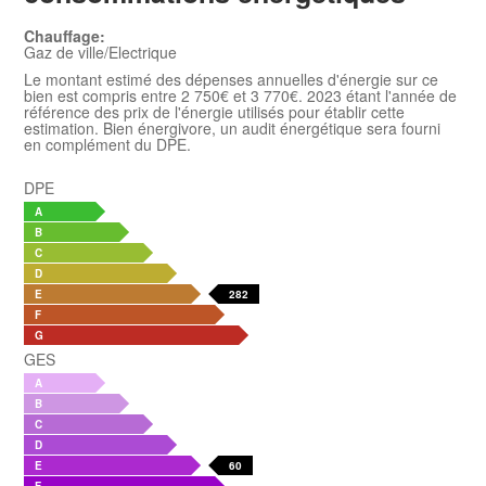
Chauffage:
Gaz de ville/Electrique
Le montant estimé des dépenses annuelles d'énergie sur ce
bien est compris entre 2 750€ et 3 770€. 2023 étant l'année de
référence des prix de l'énergie utilisés pour établir cette
estimation. Bien énergivore, un audit énergétique sera fourni
en complément du DPE.
DPE
A
B
C
D
E
282
F
G
GES
A
B
C
D
E
60