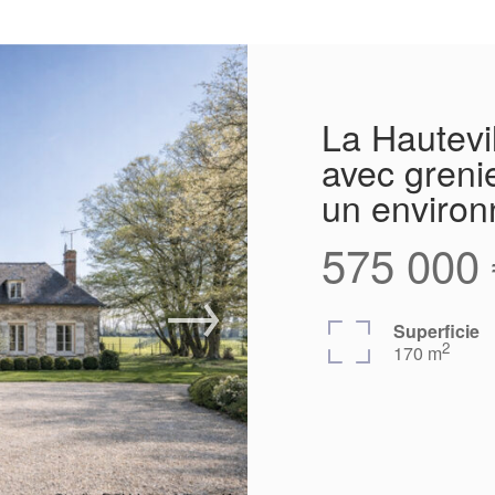
La Hautevi
avec greni
un enviro
575 000 
Superficie
2
170 m