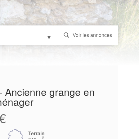
Voir les annonces
s
 – Ancienne grange en
ménager
€
Terrain
2