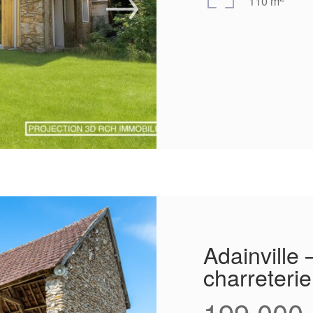
110 m
Adainville
charreterie
199 000 