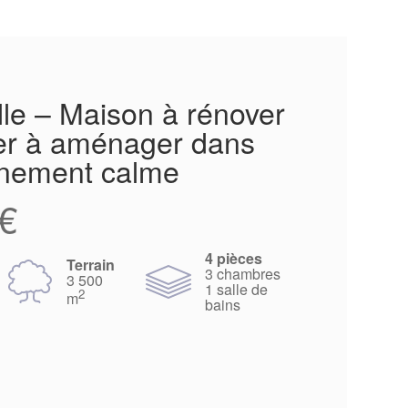
lle – Maison à rénover
er à aménager dans
nnement calme
€
4 pièces
Terrain
3 chambres
3 500
1 salle de
2
m
bains