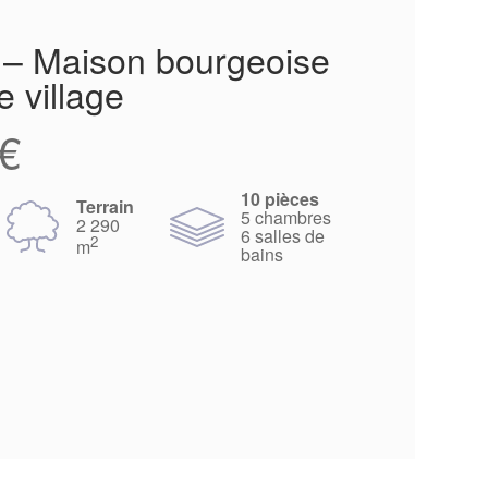
e – Maison bourgeoise
e village
€
10 pièces
Terrain
5 chambres
2 290
6 salles de
2
m
bains