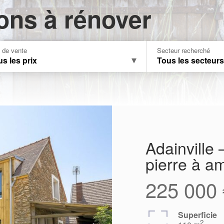
ons à rénover
x de vente
Secteur recherché
s les prix
Tous les secteur
Adainville
pierre à a
225 000 
Superficie
2