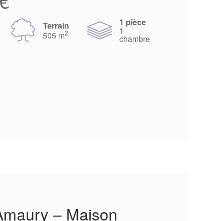
1 pièce
Terrain
1
2
505 m
chambre
’Amaury – Maison