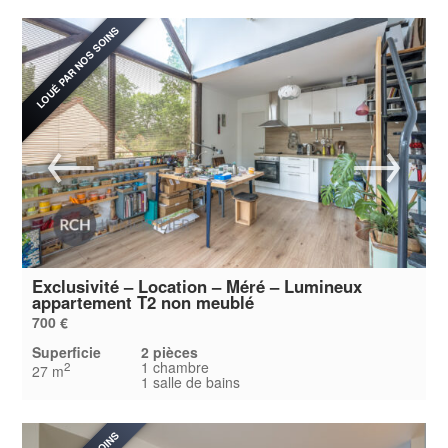
LOUÉ PAR NOS SOINS
Exclusivité – Location – Méré – Lumineux
appartement T2 non meublé
700 €
Superficie
2 pièces
1 chambre
2
27 m
1 salle de bains