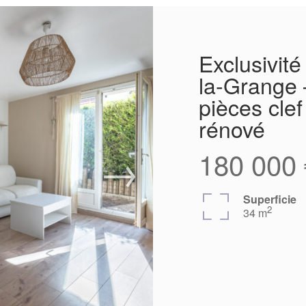
Exclusivit
la-Grange
pièces cle
rénové
180 000 
Superficie
2
34 m