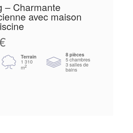
g – Charmante
cienne avec maison
iscine
€
8 pièces
Terrain
5 chambres
1 310
3 salles de
2
m
bains