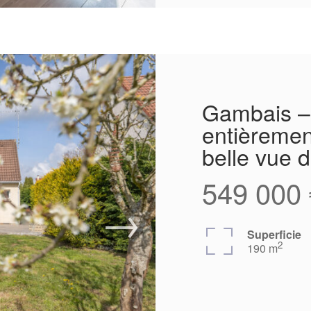
Gambais – 
entièremen
belle vue
549 000 
Superficie
2
190 m