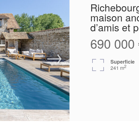
Richebour
maison an
d’amis et p
690 000 
Superficie
2
241 m