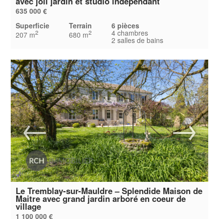
avec joli jardin et studio indépendant
635 000 €
Superficie
Terrain
6 pièces
4 chambres
2
2
207 m
680 m
2 salles de bains
Le Tremblay-sur-Mauldre – Splendide Maison de
Maitre avec grand jardin arboré en coeur de
village
1 100 000 €