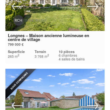
Longnes – Maison ancienne lumineuse en
centre de village
799 000 €
Superficie
Terrain
10 pièces
6 chambres
2
2
265 m
3 768 m
4 salles de bains
SOUS COMPROMIS