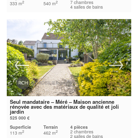
7 chambres
2
2
333 m
540 m
4 salles de bains
Seul mandataire – Méré – Maison ancienne
rénovée avec des matériaux de qualité et joli
jardin
525 000 €
Superficie
Terrain
4 pièces
2 chambres
2
2
113 m
462 m
2 salles de bains