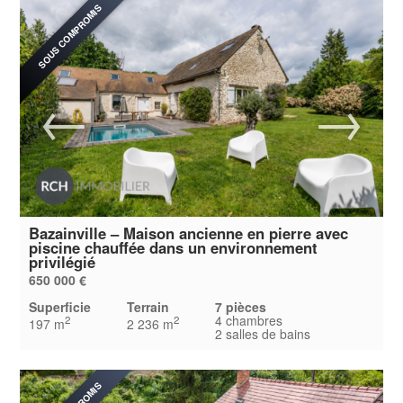
SOUS COMPROMIS
Bazainville – Maison ancienne en pierre avec
piscine chauffée dans un environnement
privilégié
650 000 €
Superficie
Terrain
7 pièces
4 chambres
2
2
197 m
2 236 m
2 salles de bains