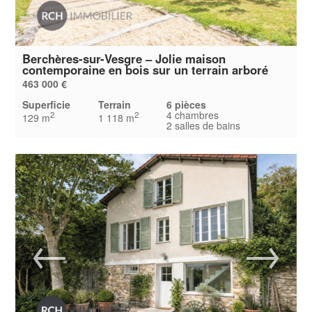
Berchères-sur-Vesgre – Jolie maison
contemporaine en bois sur un terrain arboré
463 000 €
Superficie
Terrain
6 pièces
4 chambres
2
2
129 m
1 118 m
2 salles de bains