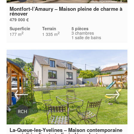
Montfort-l’Amaury – Maison pleine de charme à
rénover
479 000 €
Superficie
Terrain
5 pièces
3 chambres
2
2
177 m
1 335 m
1 salle de bains
La-Queue-les-Yvelines – Maison contemporaine