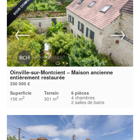
SOUS COMPROMIS
Oinville-sur-Montcient – Maison ancienne
entièrement restaurée
330 000 €
Superficie
Terrain
6 pièces
4 chambres
2
2
156 m
301 m
2 salles de bains