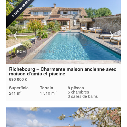
SOUS COMPROMIS
Richebourg – Charmante maison ancienne avec
maison d’amis et piscine
690 000 €
Superficie
Terrain
8 pièces
5 chambres
2
2
241 m
1 310 m
3 salles de bains