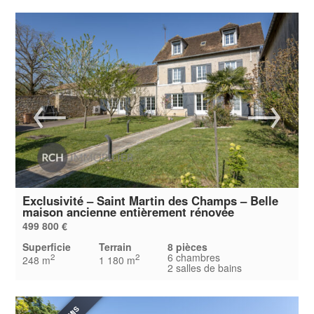
Exclusivité – Saint Martin des Champs – Belle
maison ancienne entièrement rénovée
499 800 €
Superficie
Terrain
8 pièces
6 chambres
2
2
248 m
1 180 m
2 salles de bains