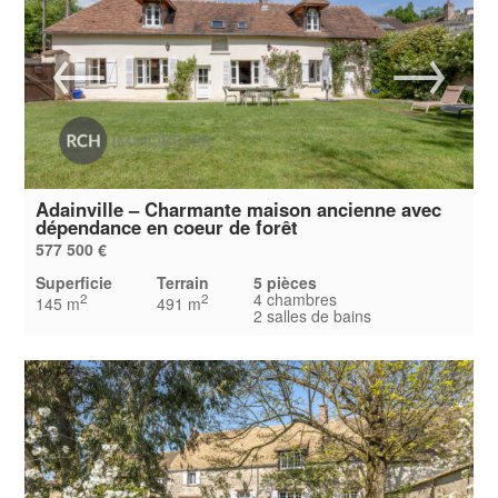
Adainville – Charmante maison ancienne avec
dépendance en coeur de forêt
577 500 €
Superficie
Terrain
5 pièces
4 chambres
2
2
145 m
491 m
2 salles de bains