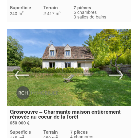
Superficie
Terrain
7 pièces
5 chambres
2
2
240 m
2 417 m
3 salles de bains
Grosrouvre – Charmante maison entièrement
rénovée au coeur de la forêt
650 000 €
Superficie
Terrain
7 pièces
4 chambres
2
2
145 m
650 m