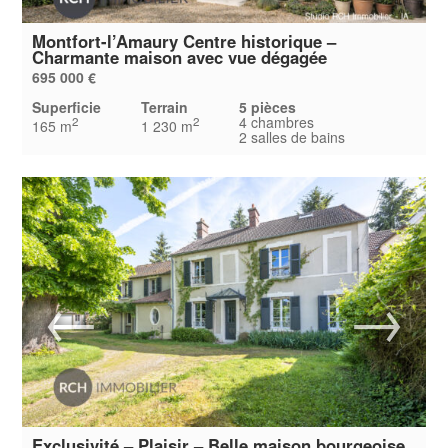
Montfort-l’Amaury Centre historique –
Charmante maison avec vue dégagée
695 000 €
Superficie
Terrain
5 pièces
4 chambres
2
2
165 m
1 230 m
2 salles de bains
Exclusivité – Plaisir – Belle maison bourgeoise