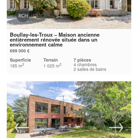
Boullay-les-Troux – Maison ancienne
entièrement rénovée située dans un
environnement calme
699 000 €
Superficie
Terrain
7 pièces
4 chambres
2
2
185 m
1 025 m
2 salles de bains