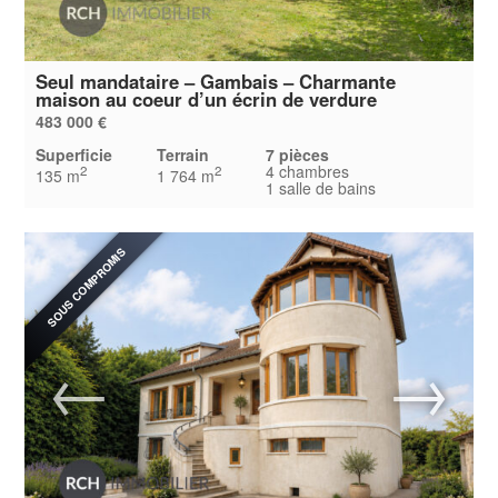
Seul mandataire – Gambais – Charmante
maison au coeur d’un écrin de verdure
483 000 €
Superficie
Terrain
7 pièces
4 chambres
2
2
135 m
1 764 m
1 salle de bains
SOUS COMPROMIS