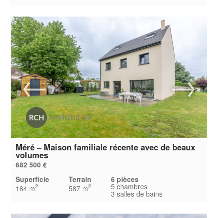
Méré – Maison familiale récente avec de beaux
volumes
682 500 €
Superficie
Terrain
6 pièces
5 chambres
2
2
164 m
587 m
3 salles de bains